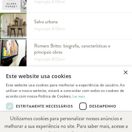
Inspiração & Décor
Selva urbana
Inspiração & Décor
Romero Britto: biografia, características e
principais obras
Inspiração & Décor
×
Este website usa cookies
Este website usa cookies para melhorar a experiência do usuário. Ao
utilizar o nosso website, estará a concordar com todos os cookies de
acordo com nossa Política de Cookies.
Ler mais
ESTRITAMENTE NECESSÁRIOS
DESEMPENHO
Já conhece o
Utilizamos cookies para personalizar nossos anúncios e
DIRECIONAMENTO
FUNCIONALIDADE
nosso App?
melhorar a sua experiência no site. Para saber mais, acesse a